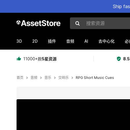
Ship fa
搜索资源
3D
2D
AI
插件
音频
去中心化
必
11000+款
5星资源
8.
首页
音频
音乐
交响乐
RPG Short Music Cues
当前幻灯片：1 / 3