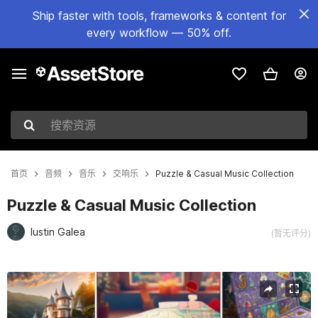
Ship faster with tools, frameworks & content for
every workflow — 50% off.
搜索资源
首页
音频
音乐
交响乐
Puzzle & Casual Music Collection
Puzzle & Casual Music Collection
Iustin Galea
(暂无评分)
当前幻灯片：1 / 12