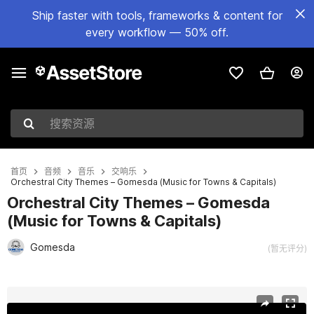
Ship faster with tools, frameworks & content for
every workflow — 50% off.
搜索资源
首页
音频
音乐
交响乐
Orchestral City Themes – Gomesda (Music for Towns & Capitals)
Orchestral City Themes – Gomesda
(Music for Towns & Capitals)
Gomesda
(暂无评分)
当前幻灯片：1 / 4