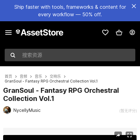
Ship faster with tools, frameworks & content for
every workflow — 50% off.
搜索资源
首页
音频
音乐
交响乐
GranSoul - Fantasy RPG Orchestral Collection Vol.1
GranSoul - Fantasy RPG Orchestral
Collection Vol.1
NycellyMusic
(暂无评分)
当前幻灯片：1 / 5