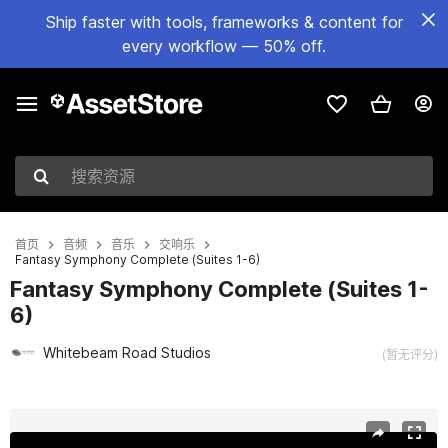
Ship faster with tools, frameworks & content for
every workflow — 50% off.
搜索资源
首页
音频
音乐
交响乐
Fantasy Symphony Complete (Suites 1-6)
Fantasy Symphony Complete (Suites 1-
6)
Whitebeam Road Studios
(暂无评分)
当前幻灯片：1 / 13