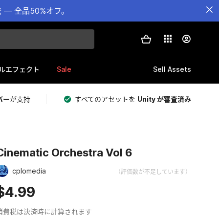
— 全品50%オフ。
Sale
Sell Assets
ルエフェクト
バー
が支持
すべてのアセットを
Unity が審査済み
Cinematic Orchestra Vol 6
cplomedia
（評価数が不足しています）
$4.99
消費税は決済時に計算されます