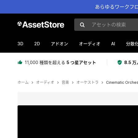
あらゆるワークフロ
アセットの検索
3D
2D
AI
アドオン
オーディオ
分散
11,000 種類を超える
5 つ星アセット
8.5
ホーム
オーディオ
音楽
オーケストラ
Cinematic Orches
現在のスライド：1 / 2