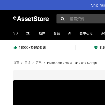
Ship fa
搜索资源
3D
2D
AI
插件
音频
去中心化
必
11000+款
5星资源
8.
首页
音频
音乐
Piano Ambiences: Piano and Strings
当前幻灯片：1 / 2