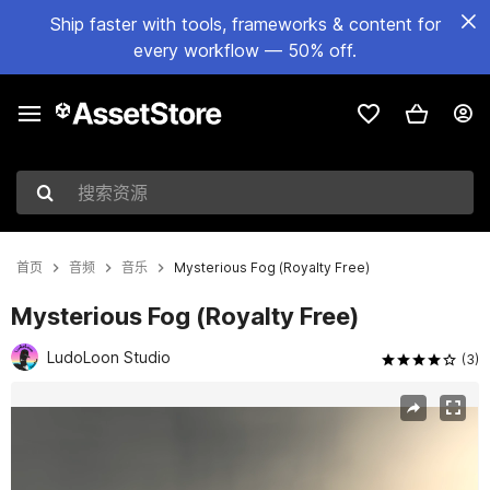
Ship faster with tools, frameworks & content for
every workflow — 50% off.
搜索资源
首页
音频
音乐
Mysterious Fog (Royalty Free)
Mysterious Fog (Royalty Free)
LudoLoon Studio
(3)
当前幻灯片：1 / 2