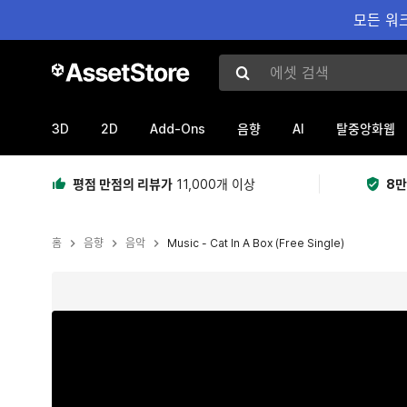
모든 워크
에셋 검색
3D
2D
Add-Ons
AI
음향
탈중앙화웹
평점 만점의 리뷰가
11,000개 이상
8만
홈
음향
음악
Music - Cat In A Box (Free Single)
현재 슬라이드: 1 / 3