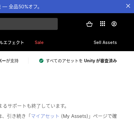
— 全品50%オフ。
Sale
Sell Assets
ルエフェクト
バー
が支持
すべてのアセットを
Unity が審査済み
によるサポートも終了しています。
は、引き続き「
マイアセット
(My Assets)」ページで確