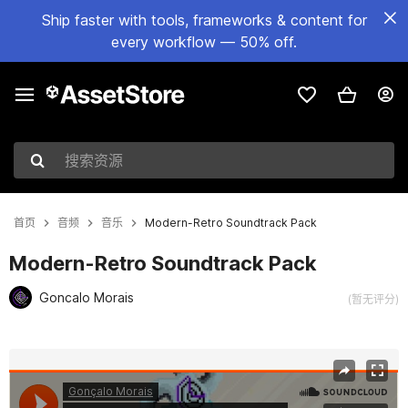
Ship faster with tools, frameworks & content for
every workflow — 50% off.
搜索资源
首页
音频
音乐
Modern-Retro Soundtrack Pack
Modern-Retro Soundtrack Pack
Goncalo Morais
(暂无评分)
当前幻灯片：1 / 3