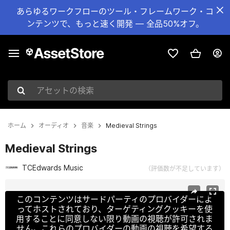
あらゆるワークフローのツール・フレームワーク・コ
ンテンツで、もっと速く開発 — 全品50%オフ。
アセットの検索
ホーム
オーディオ
音楽
Medieval Strings
Medieval Strings
TCEdwards Music
（評価数が不足しています）
現在のスライド：1 / 2
このコンテンツはサードパーティのプロバイダーによ
ってホストされており、ターゲティングクッキーを使
用することに同意しない限り動画の視聴が許可されま
せん。これらのプロバイダーの動画の視聴を希望する