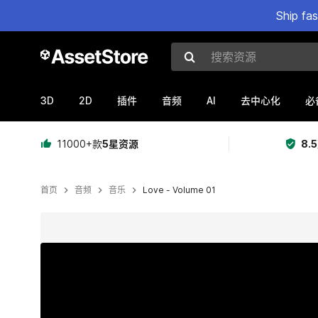
Ship fa
搜索资源
3D
2D
AI
插件
音频
去中心化
必
11000+款
5星资源
8.
首页
音频
音乐
Love - Volume 01
当前幻灯片：1 / 3