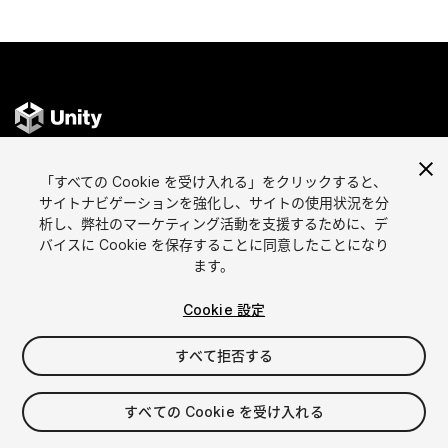
「すべての Cookie を受け入れる」をクリックすると、
言語選択
Unityアセットを販売
サイトナビゲーションを強化し、サイトの使用状況を分
English
アセットを販売
析し、弊社のマーケティング活動を支援するために、デ
简体中文
販売審査ガイドライン
バイスに Cookie を保存することに同意したことになり
ます。
한국어
Asset Store Tools
日本語
パブリッシャー管理画面
Cookie 設定
よくあるご質問
すべて拒否する
アセットを見つける
アフィリエイト
すべての Cookie を受け入れる
最も人気のアセット
プログラムの内容