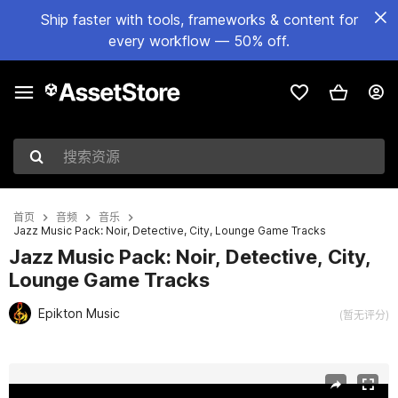
Ship faster with tools, frameworks & content for
every workflow — 50% off.
搜索资源
首页
音频
音乐
Jazz Music Pack: Noir, Detective, City, Lounge Game Tracks
Jazz Music Pack: Noir, Detective, City,
Lounge Game Tracks
Epikton Music
(暂无评分)
当前幻灯片：1 / 11