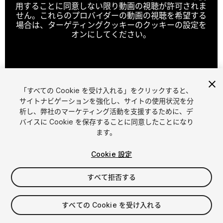
用することに同意しない限り動画の視聴が許可されま
せん。これらのプロバイダーの動画の視聴を希望する
場合は、ターゲティングクッキーのクッキーの設定を
オンにしてください。
クッキーの設定
「すべての Cookie を受け入れる」をクリックすると、
1
/
2
サイトナビゲーションを強化し、サイトの使用状況を分
析し、弊社のマーケティング活動を支援するために、デ
バイスに Cookie を保存することに同意したことになり
ます。
Cookie 設定
すべて拒否する
$4.99
消費税は決済時に計算されます
すべての Cookie を受け入れる
11
views
in the past week