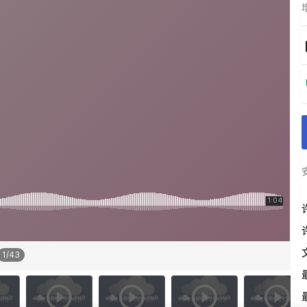
1
/
43