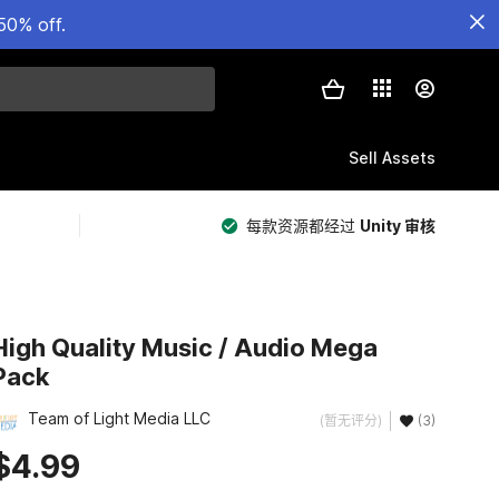
50% off.
Sell Assets
每款资源都经过
Unity 审核
High Quality Music / Audio Mega
Pack
Team of Light Media LLC
(暂无评分)
(3)
$4.99