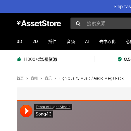
Ship fa
搜索资源
3D
2D
AI
插件
音频
去中心化
必
11000+款
5星资源
8.
首页
音频
音乐
High Quality Music / Audio Mega Pack
当前幻灯片：1 / 43