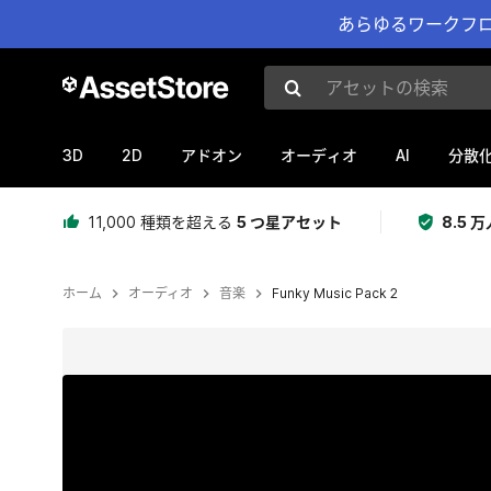
あらゆるワークフロ
アセットの検索
3D
2D
AI
アドオン
オーディオ
分散
11,000 種類を超える
5 つ星アセット
8.5
ホーム
オーディオ
音楽
Funky Music Pack 2
現在のスライド：1 / 2