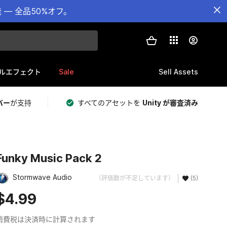
— 全品50%オフ。
Sale
Sell Assets
ルエフェクト
バー
が支持
すべてのアセットを
Unity が審査済み
Funky Music Pack 2
Stormwave Audio
（評価数が不足しています）
(5)
$4.99
消費税は決済時に計算されます