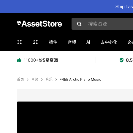
Ship fa
搜索资源
3D
2D
AI
插件
音频
去中心化
必
11000+款
5星资源
8.
首页
音频
音乐
FREE Arctic Piano Music
当前幻灯片：1 / 2