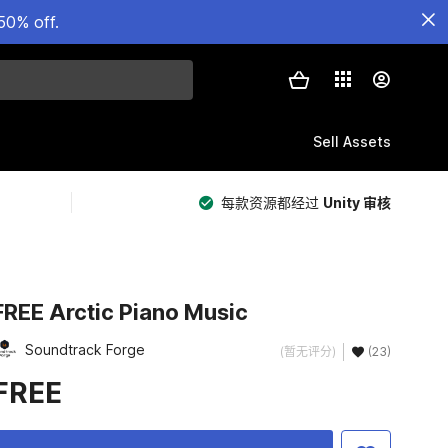
50% off.
Sell Assets
每款资源都经过
Unity 审核
FREE Arctic Piano Music
Soundtrack Forge
(暂无评分)
(23)
FREE