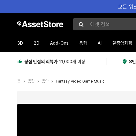
모든 워크
에셋 검색
3D
2D
Add-Ons
AI
음향
탈중앙화웹
평점 만점의 리뷰가
11,000개 이상
8만
홈
음향
음악
Fantasy Video Game Music
현재 슬라이드: 1 / 2