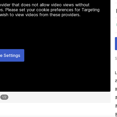
rovider that does not allow video views without
s. Please set your cookie preferences for Targeting
 wish to view videos from these providers.
e Settings
S
L
1
/
2