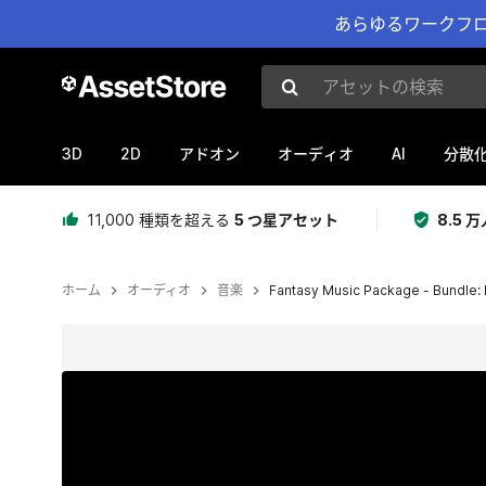
あらゆるワークフロ
アセットの検索
3D
2D
AI
アドオン
オーディオ
分散
11,000 種類を超える
5 つ星アセット
8.5
ホーム
オーディオ
音楽
Fantasy Music Package - Bundle: 
現在のスライド：1 / 2