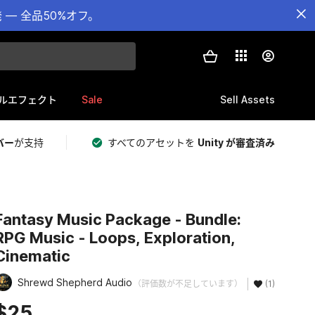
— 全品50%オフ。
Sale
Sell Assets
ルエフェクト
バー
が支持
すべてのアセットを
Unity が審査済み
Fantasy Music Package - Bundle:
RPG Music - Loops, Exploration,
Cinematic
Shrewd Shepherd Audio
（評価数が不足しています）
(1)
$25