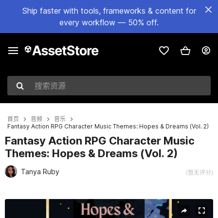
Ship faster with tools, frameworks & content for
every workflow — 50% off.
搜索资源
首页
音频
音乐
Fantasy Action RPG Character Music Themes: Hopes & Dreams (Vol. 2)
Fantasy Action RPG Character Music
Themes: Hopes & Dreams (Vol. 2)
Tanya Ruby
(暂无评分)
当前幻灯片：1 / 4