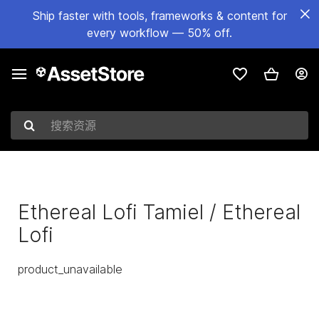
Ship faster with tools, frameworks & content for
every workflow — 50% off.
搜索资源
Ethereal Lofi Tamiel / Ethereal
Lofi
product_unavailable