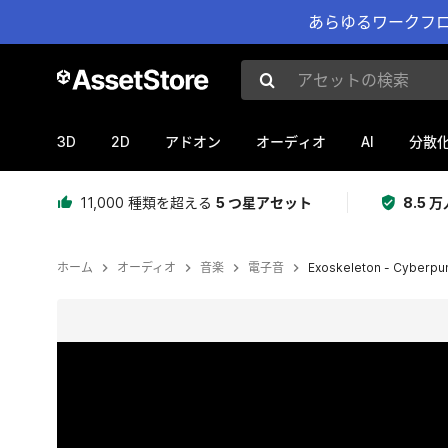
あらゆるワークフロ
アセットの検索
3D
2D
AI
アドオン
オーディオ
分散
11,000 種類を超える
5 つ星アセット
8.5
ホーム
オーディオ
音楽
電子音
Exoskeleton - Cyberpunk
現在のスライド：1 / 2