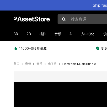
Ship fa
搜索资源
3D
2D
AI
插件
音频
去中心化
必
11000+款
5星资源
8.
首页
音频
音乐
电子乐
Electronic Music Bundle
当前幻灯片：1 / 2