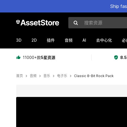
Ship fa
搜索资源
3D
2D
AI
插件
音频
去中心化
必
11000+款
5星资源
8.
首页
音频
音乐
电子乐
Classic 8-Bit Rock Pack
当前幻灯片：1 / 2