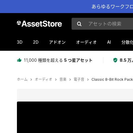
あらゆるワークフロ
アセットの検索
3D
2D
AI
アドオン
オーディオ
分散
11,000 種類を超える
5 つ星アセット
8.5
ホーム
オーディオ
音楽
電子音
Classic 8-Bit Rock Pack
現在のスライド：1 / 2