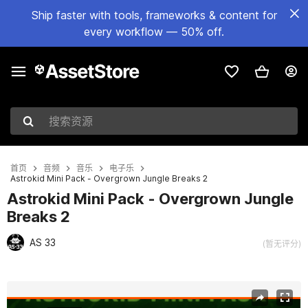
Ship faster with tools, frameworks & content for
every workflow — 50% off.
搜索资源
首页
音频
音乐
电子乐
Astrokid Mini Pack - Overgrown Jungle Breaks 2
Astrokid Mini Pack - Overgrown Jungle
Breaks 2
AS 33
(暂无评分)
当前幻灯片：1 / 2