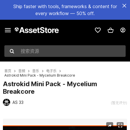
Ship faster with tools, frameworks & content for
every workflow — 50% off.
搜索资源
首页
音频
音乐
电子乐
Astrokid Mini Pack - Mycelium Breakcore
Astrokid Mini Pack - Mycelium
Breakcore
AS 33
(暂无评分)
当前幻灯片：1 / 2