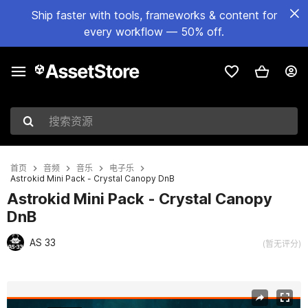
Ship faster with tools, frameworks & content for
every workflow — 50% off.
搜索资源
首页
音频
音乐
电子乐
Astrokid Mini Pack - Crystal Canopy DnB
Astrokid Mini Pack - Crystal Canopy
DnB
AS 33
(暂无评分)
当前幻灯片：1 / 2