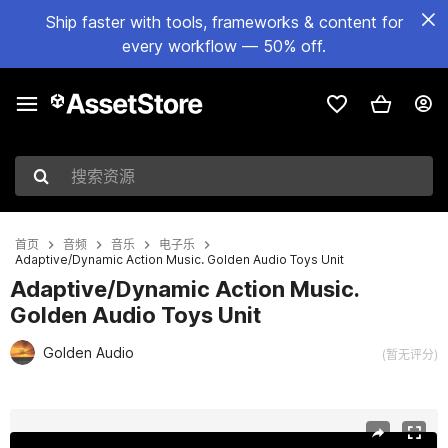
Ship faster with tools, frameworks & content for
every workflow — 50% off.
搜索资源
首页
音频
音乐
电子乐
Adaptive/Dynamic Action Music. Golden Audio Toys Unit
Adaptive/Dynamic Action Music.
Golden Audio Toys Unit
Golden Audio
(暂无评分)
当前幻灯片：1 / 4