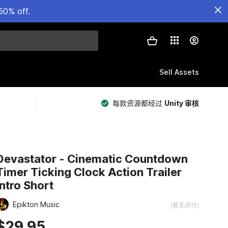
50% off.
Sell Assets
每款资源都经过
Unity 审核
Devastator - Cinematic Countdown
Timer Ticking Clock Action Trailer
Intro Short
Epikton Music
(暂无评分)
$29.95