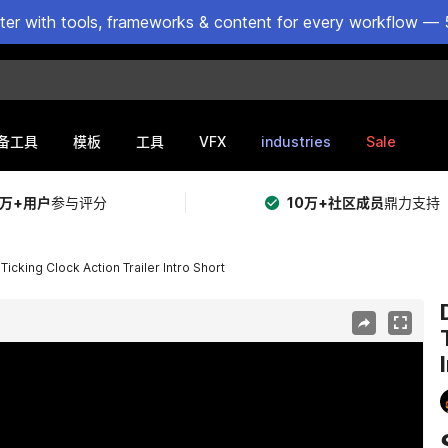
ster with tools, frameworks & content for every workflow — 
VFX
industries
Sale
备工具
模板
工具
5万+用户
参与评分
10万+社区成员
鼎力支持
cking Clock Action Trailer Intro Short