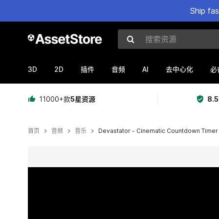
Ship fa
搜索资源
3D
2D
AI
插件
音频
去中心化
必
11000+款
5星资源
8.
首页
音频
音乐
Devastator - Cinematic Countdown Timer Ti
当前幻灯片：1 / 2