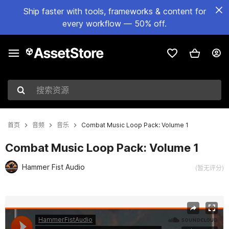
Ship faster with tools, frameworks & content for
every workflow — 50% off.
搜索资源
首页
音频
音乐
Combat Music Loop Pack: Volume 1
Combat Music Loop Pack: Volume 1
Hammer Fist Audio
(暂无评分)
当前幻灯片：1 / 2