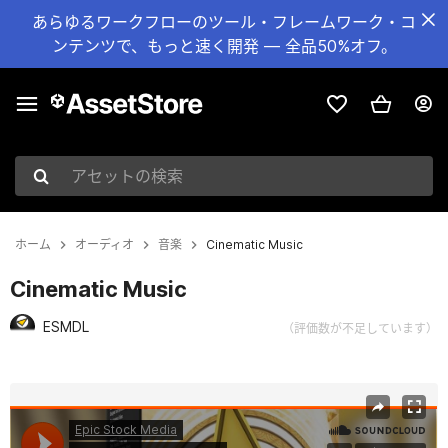
あらゆるワークフローのツール・フレームワーク・コ
ンテンツで、もっと速く開発 — 全品50%オフ。
アセットの検索
ホーム
オーディオ
音楽
Cinematic Music
Cinematic Music
ESMDL
（評価数が不足しています）
現在のスライド：1 / 14