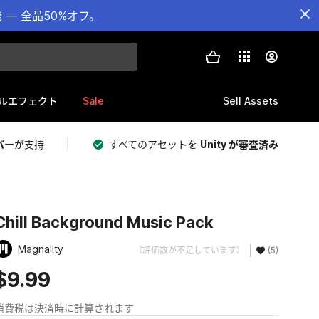
— 全品50%オフ。
Sale
Sell Assets
ルエフェクト
バー
が支持
すべてのアセットを
Unity が審査済み
Chill Background Music Pack
Magnality
（評価数が不足しています）
(5)
$9.99
消費税は決済時に計算されます