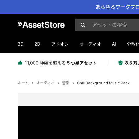
あらゆるワークフロ
アセットの検索
3D
2D
AI
アドオン
オーディオ
分散
11,000 種類を超える
5 つ星アセット
8.5
ホーム
オーディオ
音楽
Chill Background Music Pack
現在のスライド：1 / 2