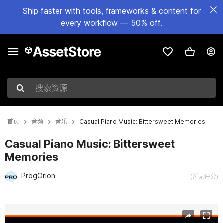
Ship faster with tools, frameworks & content for
every workflow — 50% off.
搜索资源
首页
音频
音乐
Casual Piano Music: Bittersweet Memories
Casual Piano Music: Bittersweet
Memories
ProgOrion
(暂无评分)
当前幻灯片：1 / 2