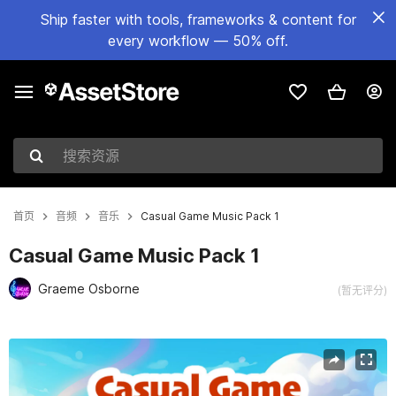
Ship faster with tools, frameworks & content for
every workflow — 50% off.
搜索资源
首页
音频
音乐
Casual Game Music Pack 1
Casual Game Music Pack 1
Graeme Osborne
(暂无评分)
当前幻灯片：1 / 5