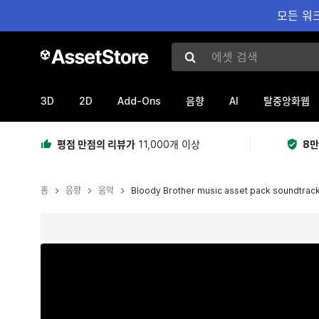
모든 워크
에셋 검색
3D
2D
Add-Ons
AI
음향
탈중앙화웹
평점 만점의 리뷰가
11,000개 이상
8만
홈
음향
음악
Bloody Brother music asset pack soundtrac
현재 슬라이드: 1 / 3