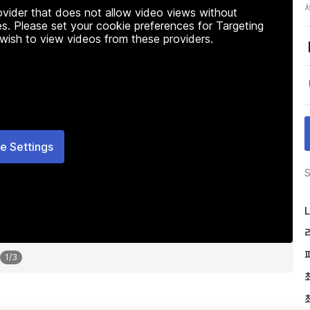
rovider that does not allow video views without
s. Please set your cookie preferences for Targeting
 wish to view videos from these providers.
e Settings
S
L
1
/
3