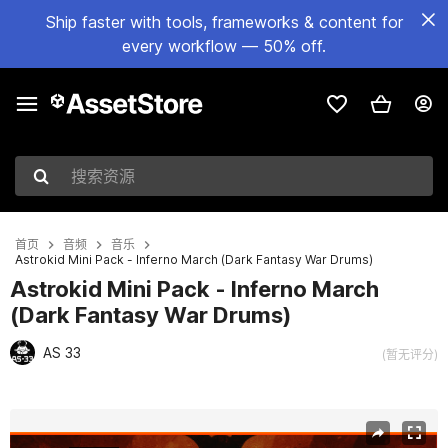
Ship faster with tools, frameworks & content for
every workflow — 50% off.
搜索资源
首页
音频
音乐
Astrokid Mini Pack - Inferno March (Dark Fantasy War Drums)
Astrokid Mini Pack - Inferno March
(Dark Fantasy War Drums)
AS 33
(暂无评分)
当前幻灯片：1 / 2