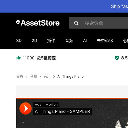
Ship fa
搜索资源
3D
2D
AI
插件
音频
去中心化
必
11000+款
5星资源
8.
首页
音频
音乐
All Things Piano
当前幻灯片：1 / 2