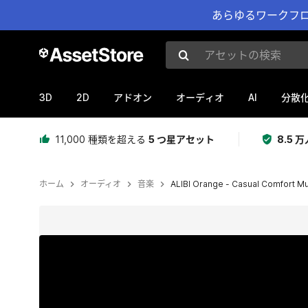
あらゆるワークフロ
アセットの検索
3D
2D
AI
アドオン
オーディオ
分散
11,000 種類を超える
5 つ星アセット
8.5
ホーム
オーディオ
音楽
ALIBI Orange - Casual Comfort M
現在のスライド：1 / 4