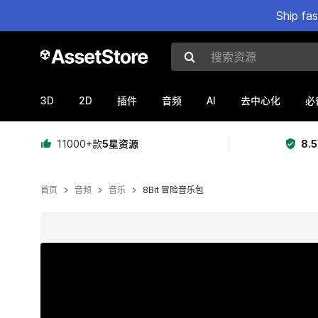
Ship fa
搜索资源
3D
2D
AI
插件
音频
去中心化
必
11000+款
5星资源
8.
首页
音频
音乐
8Bit 冒险音乐包
当前幻灯片：1 / 2