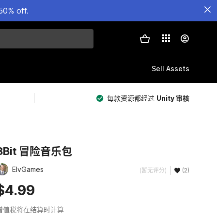
50% off.
Sell Assets
每款资源都经过
Unity 审核
8Bit 冒险音乐包
ElvGames
(暂无评分)
(2)
$4.99
增值税将在结算时计算