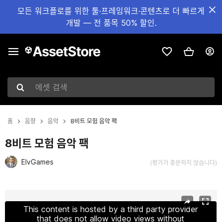
모든 워크플로를 위한 툴·프레임워크·콘텐츠로 더 빠르게
개발 — 전 품목 50% 할인.
에셋 검색
홈
음향
음악
8비트 모험 음악 팩
8비트 모험 음악 팩
ElvGames
(평가가 충분하지 않습니다)
현재 슬라이드: 1 / 2
This content is hosted by a third party provider
that does not allow video views without