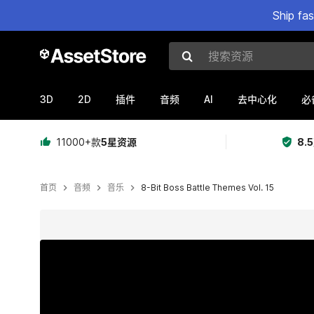
Ship fa
搜索资源
3D
2D
AI
插件
音频
去中心化
必
11000+款
5星资源
8.
首页
音频
音乐
8-Bit Boss Battle Themes Vol. 15
当前幻灯片：1 / 2