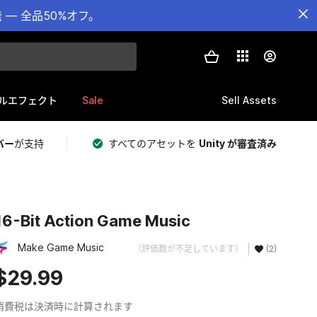
— 全品50%オフ。
Sale
Sell Assets
ルエフェクト
バー
が支持
すべてのアセットを
Unity が審査済み
16-Bit Action Game Music
Make Game Music
（評価数が不足しています）
(2)
$29.99
消費税は決済時に計算されます