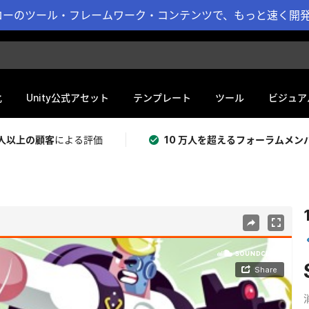
ーのツール・フレームワーク・コンテンツで、もっと速く開発 
化
Unity公式アセット
テンプレート
ツール
ビジュア
 万人以上の顧客
による評価
10 万人を超えるフォーラムメン