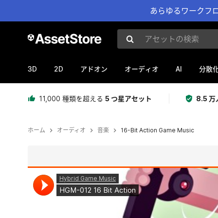
あらゆるワークフロ
アセットの検索
3D
2D
AI
アドオン
オーディオ
分散
11,000 種類を超える
5 つ星アセット
8.5
ホーム
オーディオ
音楽
16-Bit Action Game Music
現在のスライド：1 / 2