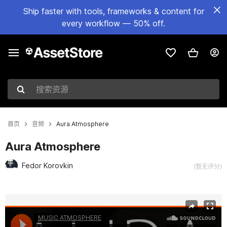
Ship faster with tools, frameworks & content for
every workflow — 50% off.
搜索资源
首页
音频
Aura Atmosphere
Aura Atmosphere
Fedor Korovkin
(暂无评分)
当前幻灯片：1 / 2