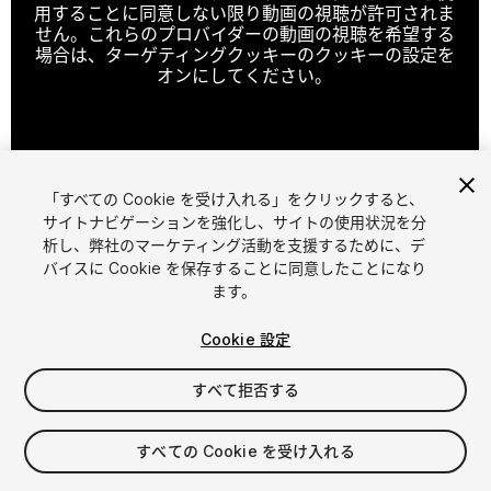
用することに同意しない限り動画の視聴が許可されま
せん。これらのプロバイダーの動画の視聴を希望する
場合は、ターゲティングクッキーのクッキーの設定を
オンにしてください。
クッキーの設定
「すべての Cookie を受け入れる」をクリックすると、
1
/
2
サイトナビゲーションを強化し、サイトの使用状況を分
析し、弊社のマーケティング活動を支援するために、デ
バイスに Cookie を保存することに同意したことになり
ます。
Cookie 設定
すべて拒否する
$24.99
消費税は決済時に計算されます
すべての Cookie を受け入れる
18
views
in the past week