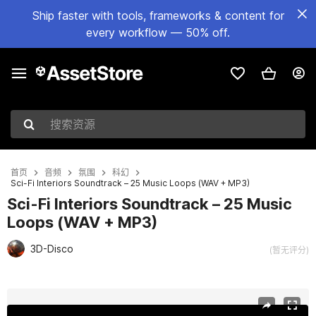
Ship faster with tools, frameworks & content for
every workflow — 50% off.
搜索资源
首页
音频
氛围
科幻
Sci-Fi Interiors Soundtrack – 25 Music Loops (WAV + MP3)
Sci-Fi Interiors Soundtrack – 25 Music
Loops (WAV + MP3)
3D-Disco
(暂无评分)
当前幻灯片：1 / 2