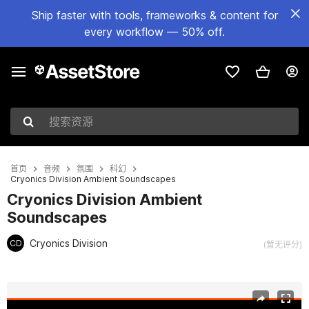
Ship faster with tools, frameworks & content for
every workflow — 50% off.
搜索资源
首页
音频
氛围
科幻
Cryonics Division Ambient Soundscapes
Cryonics Division Ambient
Soundscapes
Cryonics Division
CD
(暂无评分)
当前幻灯片：1 / 8