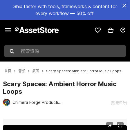
Ship faster with tools, frameworks & content for
every workflow — 50% off.
搜索资源
首页
音频
氛围
Scary Spaces: Ambient Horror Music Loops
Scary Spaces: Ambient Horror Music
Loops
Chimera Forge Productions
(暂无评分)
当前幻灯片：1 / 3